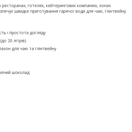
 ресторанах, готелях, кейтерингових компаніях, зонах
зпечує швидке приготування гарячої води для чаю, глінтвейну
сть і простота догляду
до 20 літрів)
азон для чаю та глінтвейну
арячий шоколад