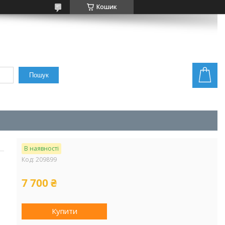
Кошик
Пошук
В наявності
Код:
209899
7 700 ₴
Купити