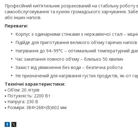
Професійний кип’ятильник розрахований на стабільну роботу в
самообслуговування та кухнях громадського харчування. Забе
або інших напоїв.
Переваги:
Корпус з одинарними стінками з нержавіючої сталі – міцні
Підійде для приготування великого об’єму гарячих напоїв (
Нагрівання до 94–99°C – оптимальний температурний діап
Час закипання повного об’єму – близько 50 хвилин
Захист від увімкнення без води – безпечна робота
Не призначений для нагрівання густих продуктів, як-от г
Технічні характеристики:
▪ Об’єм: 20 літрів
▪ Потужність: 2200 Вт
▪ Напруга: 230 В
▪ Розміри: 384×268×(В)602 мм