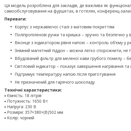
Ця модель розроблена для закладів, де важлива як функціонал
самообслуговування на фуршетах, в готелях, конференц-залах
Переваги:
Корпус з нержавіючої сталі з матовим покриттям
Поліпропіленові ручки та кришка – зручно та безпечно у 
Віконце з індикатором рівня напою – контроль об’єму у р
Знімний магнітний піддон – можна легко спорожнити, не 
Вбудований фільтр для меленої кави грубого помелу – б
Світловий індикатор – показує завершення нагрівання та 
Підтримує температуру напою після приготування
Не призначений для гарячого шоколаду
Технічні характеристики:
▪ Ємність: 18 літрів
▪ Потужність: 1650 Вт
▪ Напруга: 230 В
▪ Розміри: 357×380×(В)502 мм
▪ Колір: чорний