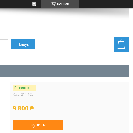
Кошик
Пошук
В наявності
Код:
211465
9 800 ₴
Купити