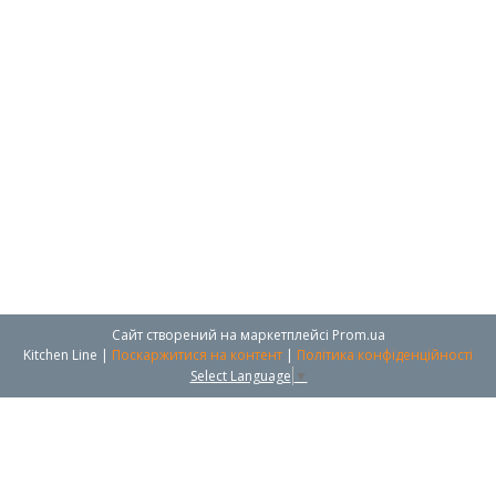
Сайт створений на маркетплейсі
Prom.ua
Kitchen Line |
Поскаржитися на контент
|
Політика конфіденційності
Select Language
▼