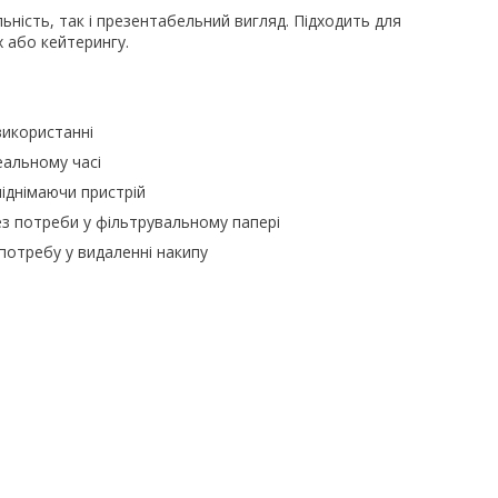
ьність, так і презентабельний вигляд. Підходить для
 або кейтерингу.
використанні
еальному часі
піднімаючи пристрій
ез потреби у фільтрувальному папері
потребу у видаленні накипу