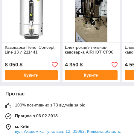
Кавоварка Hendi Concept
Електрокип'ятильник-
Елек
Line 13 л 211441
кавоварка AIRHOT CP06
кав
8 050
4 350
4 5
₴
₴
Купити
Купити
Про нас
100% позитивних з 73 відгуків за рік
Працює з 03.02.2018
м. Київ
вул. Академіка Туполєва, 12, 03062, Київська область,