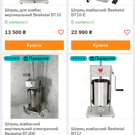
Шприц для ковбас
Шприц ковбасний Beeketal
вертикальний Beeketal BT10
BT10-E
В наявності
В наявності
13 500
22 990
₴
₴
Купити
Купити
⭐⭐⭐⭐⭐
Подарунок
⭐⭐⭐⭐⭐
Подарунок
Шприц ковбасний
вертикальний електричний
Шприц ковбасний Beeketal
Beeketal BT30E
BT12