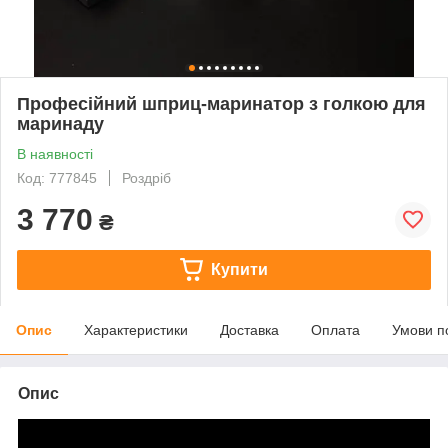
Професійний шприц-маринатор з голкою для
маринаду
В наявності
Код: 777845
Роздріб
3 770
₴
Купити
Опис
Характеристики
Доставка
Оплата
Умови п
Опис