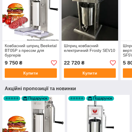
Ковбасний шприц Beeketal
Шприц ковбасний
Шпр
BT05P з пресом для
електричний Frosty SEV10
вер
бургерів
SF5
9 750
22 720
5 8
₴
₴
Купити
Купити
Акційні пропозиції та новинки
⭐⭐⭐⭐⭐
Подарунок
⭐⭐⭐⭐⭐
Подарунок