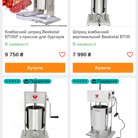
Ковбасний шприц Beeketal
Шприц ковбасний
BT05P з пресом для бургерів
вертикальний Beeketal BT05
В наявності
В наявності
9 750
7 990
₴
₴
Купити
Купити
⭐⭐⭐⭐⭐
Подарунок
⭐⭐⭐⭐⭐
Подарунок