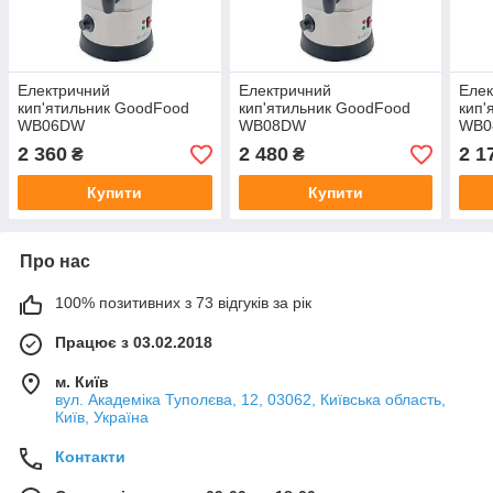
Електричний
Електричний
Елек
кип'ятильник GoodFood
кип'ятильник GoodFood
кип'
WB06DW
WB08DW
WB0
2 360
2 480
2 1
₴
₴
Купити
Купити
Про нас
100% позитивних з 73 відгуків за рік
Працює з 03.02.2018
м. Київ
вул. Академіка Туполєва, 12, 03062, Київська область,
Київ, Україна
Контакти