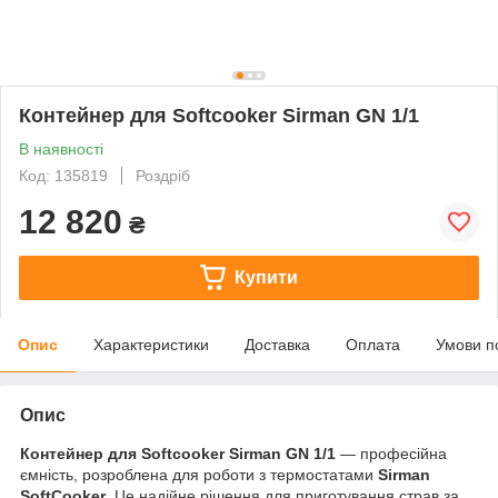
Контейнер для Softcooker Sirman GN 1/1
В наявності
Код: 135819
Роздріб
12 820
₴
Купити
Опис
Характеристики
Доставка
Оплата
Умови п
Опис
Контейнер для Softcooker Sirman GN 1/1
— професійна
ємність, розроблена для роботи з термостатами
Sirman
SoftCooker
. Це надійне рішення для приготування страв за