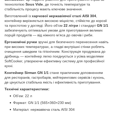
технологією
Sous Vide
, де точність температури та
стабільність процесу мають ключове значення.
Виготовлений із
харчової нержавіючої сталі AISI 304
,
контейнер вирізняється високою міцністю, стійкістю до корозії
та простотою у догляді. Його об’єм
22 літри
і стандарт
GN 1/1
забезпечують оптимальні умови для приготування великих
порцій продуктів — від ніжного м’яса до овочів і риби.
Ергономічні ручки
зручні для безпечного перенесення навіть
при високих температурах, а гладкі внутрішні стінки роблять
очищення швидким та гігієнічним. Конструкція продумана до
дрібниць — контейнер легко поєднується з усіма моделями
SoftCooker, утворюючи ефективну систему для професійної
кухні.
Контейнер Sirman GN 1/1
стане практичним доповненням
для ресторанів, гастробарів, кейтерингових сервісів і кухонь,
де цінується стабільна якість і ефективність приготування.
Технічні характеристики:
Об’єм: 22 л
Формат: GN 1/1 (565×360×230 мм)
Матеріал: нержавіюча сталь AISI 304