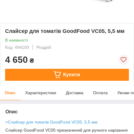
Слайсер для томатів GoodFood VC05, 5,5 мм
В наявності
Код: 494100
Роздріб
4 650
₴
Купити
Опис
Характеристики
Доставка
Оплата
Умови п
Опис
>
Слайсер для томатів GoodFood VC05, 5,5 мм
Слайсер GoodFood VC05 призначений для ручного нарізання