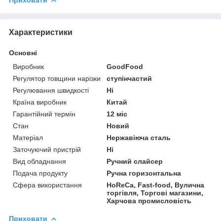
Характеристики
Основні
Виробник
GoodFood
Регулятор товщини нарізки
ступінчастий
Регулювання швидкості
Ні
Країна виробник
Китай
Гарантійний термін
12 міс
Стан
Новий
Матеріал
Нержавіюча сталь
Заточуючий пристрій
Ні
Вид обладнання
Ручний слайсер
Подача продукту
Ручна горизонтальна
Сфера використання
HoReCa, Fast-food, Вулична
торгівля, Торгові магазини,
Харчова промисловість
Приховати