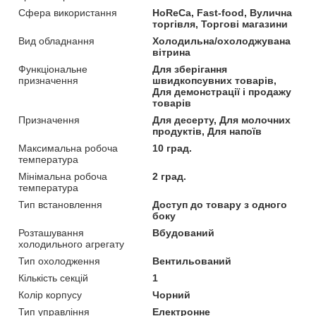
Сфера використання
HoReCa, Fast-food, Вулична
торгівля, Торгові магазини
Вид обладнання
Холодильна/охолоджувана
вітрина
Функціональне
Для зберігання
призначення
швидкопсувних товарів,
Для демонстрації і продажу
товарів
Призначення
Для десерту, Для молочних
продуктів, Для напоїв
Максимальна робоча
10 град.
температура
Мінімальна робоча
2 град.
температура
Тип встановлення
Доступ до товару з одного
боку
Розташування
Вбудований
холодильного агрегату
Тип охолодження
Вентильований
Кількість секцій
1
Колір корпусу
Чорний
Тип управління
Електронне