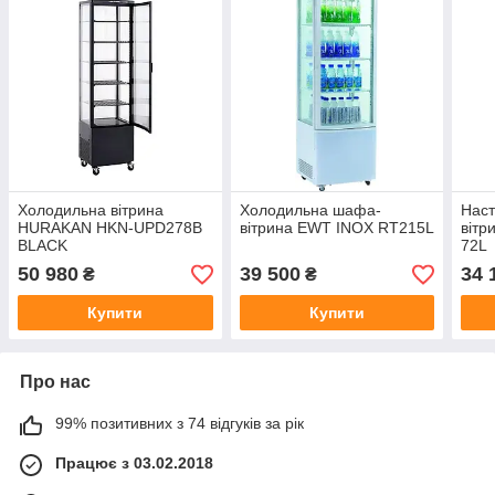
Холодильна вітрина
Холодильна шафа-
Наст
HURAKAN HKN-UPD278B
вітрина EWT INOX RT215L
віт
BLACK
72L
50 980
39 500
34 
₴
₴
Купити
Купити
Про нас
99% позитивних з 74 відгуків за рік
Працює з 03.02.2018