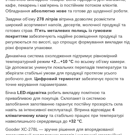
кафе, пекарень і кав’ярень із постійним потоком клієнтів.
Обладнання
абсолютно нове
та готове до щоденної роботи.
Завдяки об’єму
278 літрів
вітрина дозволяє розмістити
широкий асортимент напоїв, десертів, молочної продукції та
готових страв.
П’ять металевих полиць із гумовим
покриттям
забезпечують надійне розміщення продукції та
регулюються по висоті, що спрощує формування викладки під
різні формати упаковки.
Динамічна система охолодження підтримує рівномірний
температурний режим
+2…+10 °C
по всьому об’єму камери.
Це допомагає уникнути локальних перепадів температури та
зберігати стабільні умови для продукції протягом усього
робочого дня.
Цифровий термостат
забезпечує просте та
точне керування параметрами.
Бічна
LED-підсвітка
робить викладку помітною та
привабливою для покупців. Склопакет із системою
запобігання запотіванню гарантує постійну прозорість скла
навіть за інтенсивної експлуатації. Вітрина відповідає
4
кліматичному класу
та стабільно працює при температурі
навколишнього середовища до
+32 °C
.
Gooder XC-278L — зручне рішення для впорядкованої
демонстрації охолоджених товарів і щоденної комерційної