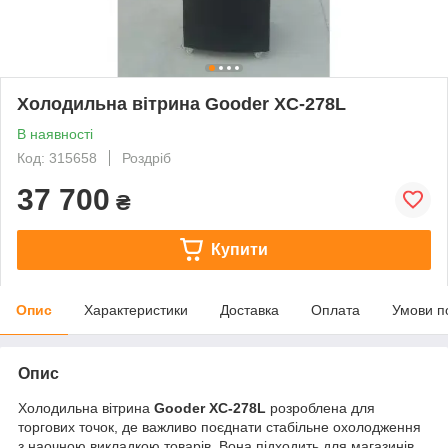
Холодильна вітрина Gooder XC-278L
В наявності
Код: 315658
Роздріб
37 700
₴
Купити
Опис
Характеристики
Доставка
Оплата
Умови п
Опис
Холодильна вітрина
Gooder XC-278L
розроблена для
торгових точок, де важливо поєднати стабільне охолодження
з наочною викладкою товарів. Вона підходить для магазинів,