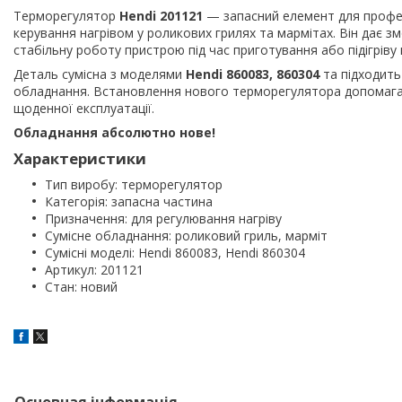
Терморегулятор
Hendi 201121
— запасний елемент для профес
керування нагрівом у роликових грилях та мармітах. Він дає 
стабільну роботу пристрою під час приготування або підігріву 
Деталь сумісна з моделями
Hendi 860083, 860304
та підходить
обладнання. Встановлення нового терморегулятора допомагає
щоденної експлуатації.
Обладнання абсолютно нове!
Характеристики
Тип виробу: терморегулятор
Категорія: запасна частина
Призначення: для регулювання нагріву
Сумісне обладнання: роликовий гриль, марміт
Сумісні моделі: Hendi 860083, Hendi 860304
Артикул: 201121
Стан: новий
Основная інформація