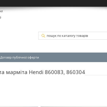
на
9
Договір публічної оферти
та марміта Hendi 860083, 860304