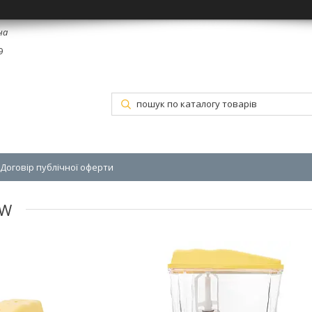
на
9
Договір публічної оферти
OW