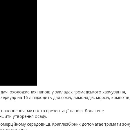
ачі охолоджених напоїв у закладах громадського харчування,
ервуар на 16 л підходить для соків, лимонадів, морсів, компотів
я наповнення, миття та презентації напою. Лопатеве
еншити утворення осаду.
в комерційному середовищі. Краплезбірник допомагає тримати зон
 охолодження.