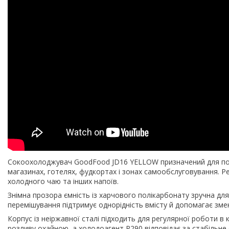
Сокоохолоджувач GoodFood JD16 YELLOW призначений для под
магазинах, готелях, фудкортах і зонах самообслуговування. Рез
холодного чаю та інших напоїв.
Знімна прозора ємність із харчового полікарбонату зручна дл
перемішування підтримує однорідність вмісту й допомагає зм
Корпус із неіржавної сталі підходить для регулярної роботи 
розливу охайною, а холодоагент R290 відповідає за стабільне