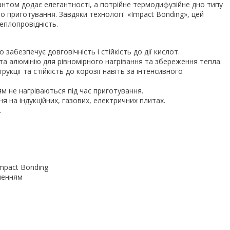
антом додає елегантності, а потрійне термодифузійне дно типу
о приготування. Завдяки технології «Impact Bonding», цей
теплопровідність.
 забезпечує довговічність і стійкість до дії кислот.
 та алюмінію для рівномірного нагрівання та збереження тепла.
рукції та стійкість до корозії навіть за інтенсивного
м не нагріваються під час приготування.
я на індукційних, газових, електричних плитах.
.
Impact Bonding
пленням