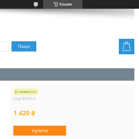
Кошик
Пошук
В наявності
Код:
830154
1 420 ₴
Купити