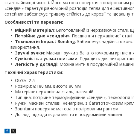
сталі найвищої якості. Його матова поверхня з полірованим р
«сендвіч» гарантує рівномірний розподіл тепла для ефективног
сотейник забезпечує тривалу стійкість до корозії та ідеальну 
Особливості та переваги:
Міцний матеріал
: Виготовлений із нержавіючої сталі, що
Потрійне дно «сендвіч»
: Поєднання нержавіючої сталі
Технологія Impact Bonding
: Забезпечує надійність конст
використання.
Зручні ручки
: Масивні ручки з багатоточковим кріплення
Сумісність з усіма плитами
: Підходить для використанн
Легкість у догляді
: Можна мити в посудомийній машині
Технічні характеристики:
Об’єм: 2 л
Розміри: Ø180 мм, висота 80 мм
Матеріал: нержавіюча сталь, алюміній
Тип дна: потрійне термодифузійне «сендвіч», технологія 
Ручки: масивні сталеві, ненагрівні, з багатоточковим крі
Зовнішня поверхня: матова з полірованим рантом
Догляд: підходить для миття в посудомийній машині