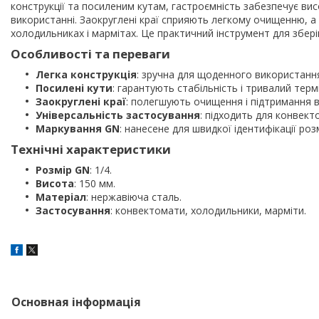
конструкції та посиленим кутам, гастроємність забезпечує висо
використанні. Заокруглені краї сприяють легкому очищенню, а
холодильниках і мармітах. Це практичний інструмент для збері
Особливості та переваги
Легка конструкція
: зручна для щоденного використання
Посилені кути
: гарантують стабільність і тривалий терм
Заокруглені краї
: полегшують очищення і підтримання ви
Універсальність застосування
: підходить для конвекто
Маркування GN
: нанесене для швидкої ідентифікації розм
Технічні характеристики
Розмір GN
: 1/4.
Висота
: 150 мм.
Матеріал
: нержавіюча сталь.
Застосування
: конвектомати, холодильники, марміти.
Основная інформація