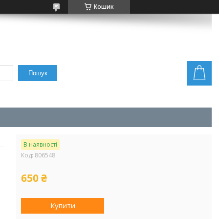
Кошик
Пошук
В наявності
Код:
806548
650 ₴
Купити