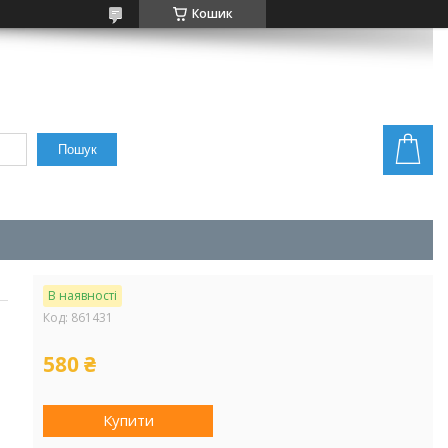
Кошик
Пошук
В наявності
Код:
861431
580 ₴
Купити