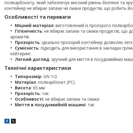
полікарбонату, який забезпечує високий рівень безпеки та зруч
контейнер не вбирає запахи чи смаки продуктів, що робить йог
Особливості та переваги
Міцний матеріал
: виготовлений із прозорого полікарбон
Гігієнічність
: не вбирає запахи та смаки продуктів, що д
ароматів.
Прозорість
: ідеально прозорий контейнер дозволяє легк
Сумісність
: підходить для використання в закладах гром
кейтеринг.
Легкий догляд
: зручний для миття в посудомийних маш
Технічні характеристики
Типорозмір
: GN 1/2
Матеріал
: полікарбонат (PC)
Висота
: 65 мм
Прозорість
: так
Особливості
: не вбирає запахи та смаки
Миття в посудомийній машині
: так