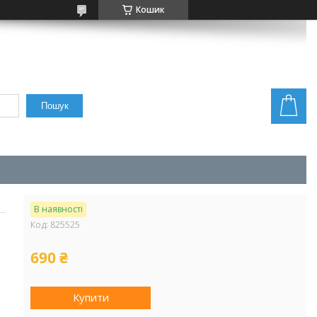
Кошик
Пошук
В наявності
Код:
825525
690 ₴
Купити