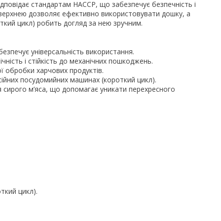
ідповідає стандартам HACCP, що забезпечує безпечність і
 поверхнею дозволяє ефективно використовувати дошку, а
кий цикл) робить догляд за нею зручним.
абезпечує універсальність використання.
чність і стійкість до механічних пошкоджень.
ї обробки харчових продуктів.
сійних посудомийних машинах (короткий цикл).
я сирого м’яса, що допомагає уникати перехресного
ткий цикл).