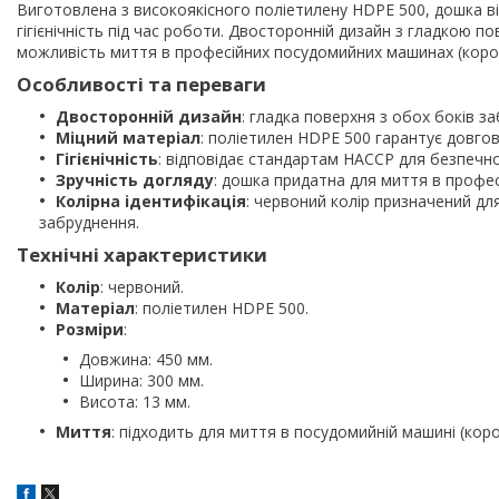
Виготовлена з високоякісного поліетилену HDPE 500, дошка в
гігієнічність під час роботи. Двосторонній дизайн з гладкою
можливість миття в професійних посудомийних машинах (корот
Особливості та переваги
Двосторонній дизайн
: гладка поверхня з обох боків з
Міцний матеріал
: поліетилен HDPE 500 гарантує довгові
Гігієнічність
: відповідає стандартам HACCP для безпечно
Зручність догляду
: дошка придатна для миття в профе
Колірна ідентифікація
: червоний колір призначений дл
забруднення.
Технічні характеристики
Колір
: червоний.
Матеріал
: поліетилен HDPE 500.
Розміри
:
Довжина: 450 мм.
Ширина: 300 мм.
Висота: 13 мм.
Миття
: підходить для миття в посудомийній машині (коро