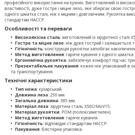
професійного використання на кухнях. Виготовлений із високоя
властивості, дуже гостре і міцне лезо, яке зберігає свою гост
одного шматка сталі, ніж є міцним і довговічним. Рукоятка вик
стандартам HACCP.
Особливості та переваги
Високоякісна сталь
: виготовлений із хірургічної сталі 
Гостре та міцне лезо
: ніж дуже гострий і залишається 
Гігієнічність
: конструкція рукоятки запобігає накопиченн
Метод виготовлення
: гаряче кування з одного шматка с
Ергономічна рукоятка
: забезпечує комфорт під час три
Презентабельне пакування
: кожен ніж упакований в о
та транспортування.
Технічні характеристики
Тип ножа
: кухарський.
Довжина леза
: 250 мм.
Загальна довжина
: 385 мм.
Матеріал леза
: хірургічна сталь X50CrMoV15.
Матеріал рукоятки
: POM (поліоксиметилен).
Метод виготовлення
: гаряче кування.
Гігієнічність
: відповідає стандартам HACCP.
Пакування
: блістерна упаковка.