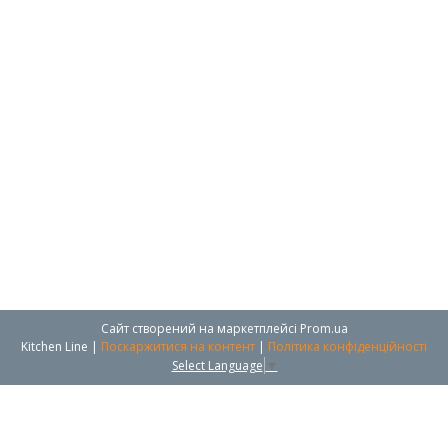
Сайт створений на маркетплейсі
Prom.ua
Kitchen Line |
Поскаржитися на контент
|
Політика конфіденційності
Select Language
▼