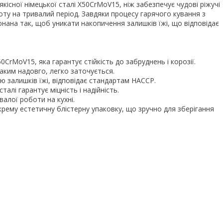
кісної німецької сталі X50CrMoV15, ніж забезпечує чудові ріжучі
роту на тривалий період. Завдяки процесу гарячого кування з
онана так, щоб уникати накопичення залишків їжі, що відповідає
X50CrMoV15, яка гарантує стійкість до забруднень і корозії.
таким надовго, легко заточується.
ю залишків їжі, відповідає стандартам HACCP.
талі гарантує міцність і надійність.
валої роботи на кухні.
крему естетичну блістерну упаковку, що зручно для зберігання