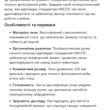
точного філетування риби. Завдяки синій поліпропіленовій
ручці, яка відповідає стандартам HACCP, ніж легко
ідентифікується та забезпечує високу гігієнічність під час
роботи з рибою.
Особливості та переваги
Матеріал леза
: Виготовлений з високоякісної
нержавіючої сталі, що забезпечує тривалу гостроту та
стійкість до корозії.
Ергономічна рукоятка
: Поліпропіленова ручка
синього кольору відповідає стандартам HACCP,
забезпечує комфортний захват і дозволяє легко
ідентифікувати ніж серед іншого інвентарю.
Компактний розмір
: Лезо довжиною 150 мм
ідеально підходить для точного філетування риби,
м’яса або птиці.
Гігієнічність
: Чиста ідентифікація ножа завдяки
синьому кольору ручки, що допомагає запобігти
перехресному забрудненню.
Зручність догляду
: Ніж підходить для миття в
посудомийній машині, що спрощує процес очищення.