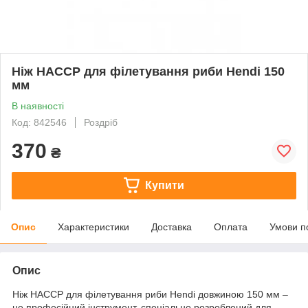
Ніж HACCP для філетування риби Hendi 150
мм
В наявності
Код: 842546
Роздріб
370
₴
Купити
Опис
Характеристики
Доставка
Оплата
Умови п
Опис
Ніж HACCP для філетування риби Hendi довжиною 150 мм –
це професійний інструмент, спеціально розроблений для