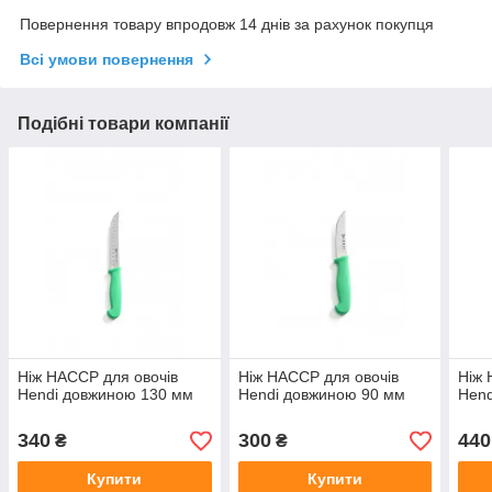
Повернення товару впродовж 14 днів за рахунок покупця
Всі умови повернення
Подібні товари компанії
Ніж HACCP для овочів
Ніж HACCP для овочів
Ніж 
Hendi довжиною 130 мм
Hendi довжиною 90 мм
Hend
340
300
440
₴
₴
Купити
Купити