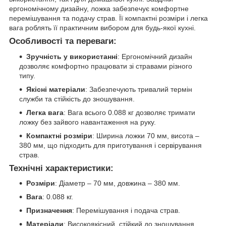
ергономічному дизайну, ложка забезпечує комфортне
перемішування та подачу страв. Її компактні розміри і легка
вага роблять її практичним вибором для будь-якої кухні.
Особливості та переваги:
Зручність у використанні
: Ергономічний дизайн
дозволяє комфортно працювати зі стравами різного
типу.
Якісні матеріали
: Забезпечують тривалий термін
служби та стійкість до зношування.
Легка вага
: Вага всього 0.088 кг дозволяє тримати
ложку без зайвого навантаження на руку.
Компактні розміри
: Ширина ложки 70 мм, висота –
380 мм, що підходить для приготування і сервірування
страв.
Технічні характеристики:
Розміри
: Діаметр – 70 мм, довжина – 380 мм.
Вага
: 0.088 кг.
Призначення
: Перемішування і подача страв.
Матеріали
: Високоякісний, стійкий до зношування