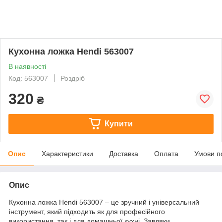
Кухонна ложка Hendi 563007
В наявності
Код: 563007
Роздріб
320
₴
Купити
Опис
Характеристики
Доставка
Оплата
Умови п
Опис
Кухонна ложка Hendi 563007 – це зручний і універсальний
інструмент, який підходить як для професійного
використання, так і для домашньої кухні. Завдяки