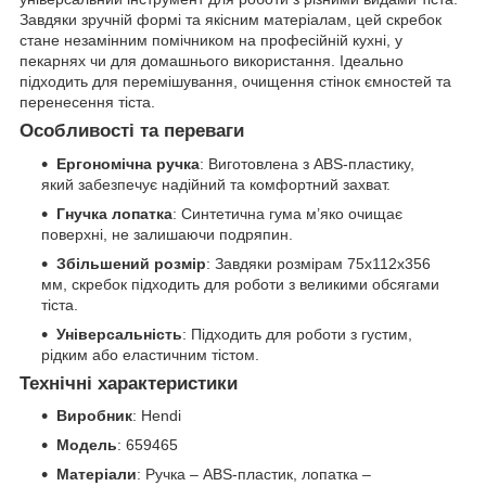
Завдяки зручній формі та якісним матеріалам, цей скребок
стане незамінним помічником на професійній кухні, у
пекарнях чи для домашнього використання. Ідеально
підходить для перемішування, очищення стінок ємностей та
перенесення тіста.
Особливості та переваги
Ергономічна ручка
: Виготовлена з ABS-пластику,
який забезпечує надійний та комфортний захват.
Гнучка лопатка
: Синтетична гума м’яко очищає
поверхні, не залишаючи подряпин.
Збільшений розмір
: Завдяки розмірам 75x112x356
мм, скребок підходить для роботи з великими обсягами
тіста.
Універсальність
: Підходить для роботи з густим,
рідким або еластичним тістом.
Технічні характеристики
Виробник
: Hendi
Модель
: 659465
Матеріали
: Ручка – ABS-пластик, лопатка –