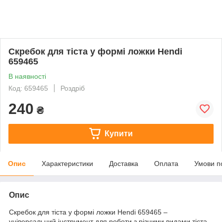
Скребок для тіста у формі ложки Hendi
659465
В наявності
Код: 659465
Роздріб
240
₴
Купити
Опис
Характеристики
Доставка
Оплата
Умови п
Опис
Скребок для тіста у формі ложки Hendi 659465 –
універсальний інструмент для роботи з різними видами тіста.