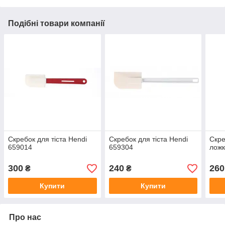
Подібні товари компанії
Скребок для тіста Hendi
Скребок для тіста Hendi
Скре
659014
659304
ложк
300
240
260
₴
₴
Купити
Купити
Про нас