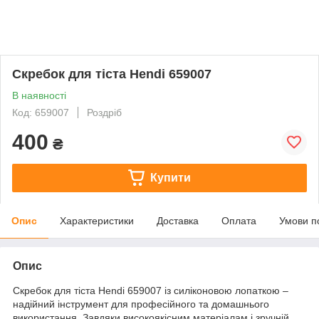
Скребок для тіста Hendi 659007
В наявності
Код: 659007
Роздріб
400
₴
Купити
Опис
Характеристики
Доставка
Оплата
Умови п
Опис
Скребок для тіста Hendi 659007 із силіконовою лопаткою –
надійний інструмент для професійного та домашнього
використання. Завдяки високоякісним матеріалам і зручній