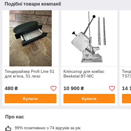
Подібні товари компанії
Тендерайзер Profi Line 51
Кліпсатор для ковбас
Тенд
для м’яса, 51 лезо
Beeketal BT-WC
TS7
480
10 900
14 
₴
₴
Купити
Купити
Про нас
99% позитивних з 74 відгуків за рік