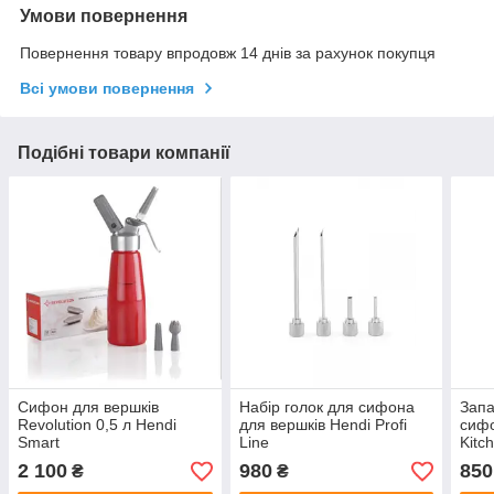
Умови повернення
Повернення товару впродовж 14 днів за рахунок покупця
Всі умови повернення
Подібні товари компанії
Сифон для вершків
Набір голок для сифона
Запа
Revolution 0,5 л Hendi
для вершків Hendi Profi
сифо
Smart
Line
Kitc
2 100
980
850
₴
₴