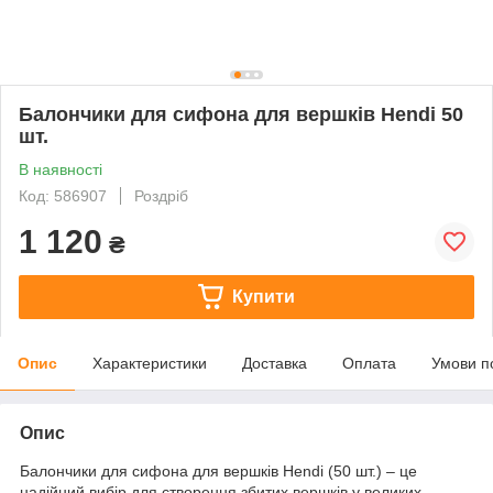
Балончики для сифона для вершків Hendi 50
шт.
В наявності
Код: 586907
Роздріб
1 120
₴
Купити
Опис
Характеристики
Доставка
Оплата
Умови п
Опис
Балончики для сифона для вершків Hendi (50 шт.) – це
надійний вибір для створення збитих вершків у великих