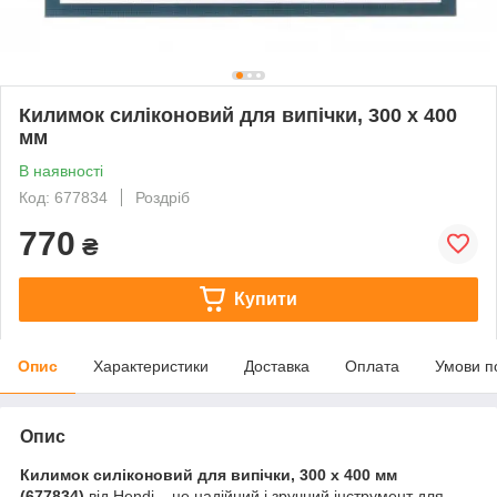
Килимок силіконовий для випічки, 300 x 400
мм
В наявності
Код: 677834
Роздріб
770
₴
Купити
Опис
Характеристики
Доставка
Оплата
Умови п
Опис
Килимок силіконовий для випічки, 300 x 400 мм
(677834)
від Hendi – це надійний і зручний інструмент для