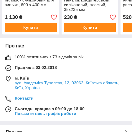
Килимок силіконовий для
Пензлик кондитерський,
Кили
випічки, 600 x 400 мм
силіконовий, плоский,
рисо
35x235 мм
1 130
230
520
₴
₴
Купити
Купити
Про нас
100% позитивних з 73 відгуків за рік
Працює з 03.02.2018
м. Київ
вул. Академіка Туполєва, 12, 03062, Київська область,
Київ, Україна
Контакти
Сьогодні працює з 09:00 до 18:00
Показати весь графік роботи
Про нас