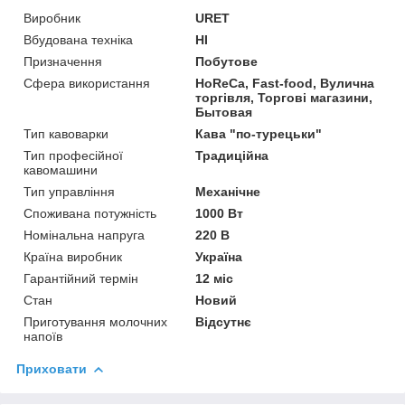
Виробник
URET
Вбудована техніка
НІ
Призначення
Побутове
Сфера використання
HoReCa, Fast-food, Вулична
торгівля, Торгові магазини,
Бытовая
Тип кавоварки
Кава "по-турецьки"
Тип професійної
Традиційна
кавомашини
Тип управління
Механічне
Споживана потужність
1000 Вт
Номінальна напруга
220 В
Країна виробник
Україна
Гарантійний термін
12 міс
Стан
Новий
Приготування молочних
Відсутнє
напоїв
Приховати