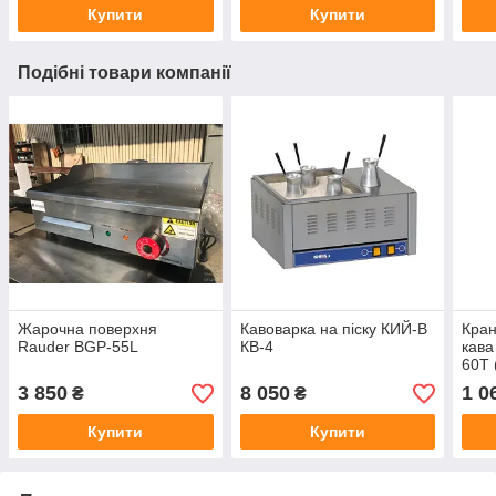
Купити
Купити
Подібні товари компанії
Жарочна поверхня
Кавоварка на піску КИЙ-В
Кран
Rauder BGP-55L
КВ-4
кав
60T 
3 850
8 050
1 0
₴
₴
Купити
Купити