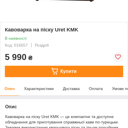
Кавоварка на піску Uret KMK
В наявності
Код: 016657
Роздріб
5 990
₴
Купити
Опис
Характеристики
Доставка
Оплата
Умови п
Опис
Кавоварка на піску Uret KMK — це компактне та доступне
обладнання для приготування справжньої кави по-турецьки.
Завдяки використанню кварцового піску та трьом порційним