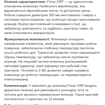
Основні характеристики:
Fimar CRP — це однопостова
електрична млинниця італійського виробництва, яка
відзначається європейською якістю та доступною ціною.
Робоча поверхня діаметром 350 мм виготовлена з чавуну з
насічками проти ковзання, що полегшує процес приготування
млинців. Корпус виготовлений із неіржавної сталі, що
забезпечує довговічність та надійність пристрою навіть за
умов інтенсивного використання.
Функціональні можливості:
Млинниця оснащена
нагрівальним елементом, який рівномірно прогріває робочу
поверхню, забезпечуючи стабільну температуру протягом
усього робочого дня. Термостат дозволяє точно підтримувати
обрану температуру, що забезпечує якісне пропікання
млинців. На лицьовій частині млинниці розташований
світловий індикатор, який інформує про робочий стан
пристрою. Потужність 2 кВт дозволяє швидко нагрівати
млинницю до робочої температури, не перевантажуючи
електромережу.
Комплектація:
У комплекті до млинниці Fimar CRP входять
дерев'яна паличка для рівномірного розподілу тіста та
лопатка для зручного перевертання млинців. Також пристрій
постачається з гарантією на 12 місяців.