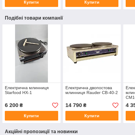
Купити
Купити
Подібні товари компанії
Електрична млинниця
Електрична двопостова
Елек
Starfood HX-1
млинниця Rauder CB-40-2
мли
CM1
6 200
14 790
4 3
₴
₴
Купити
Купити
Акційні пропозиції та новинки