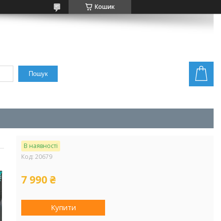
Кошик
Пошук
В наявності
Код:
20679
в
7 990 ₴
Купити