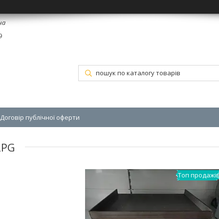
на
9
Договір публічної оферти
LPG
Топ продажі