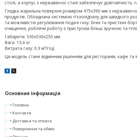
столі, а корпус з нержавіючої сталі забезпечує довговічність т
Гладка жарильна поверхня розміром 475x390 мм з нержавіючої
продуктів. Обладнана системою п'єзопідпалу для швидкого р
та можливістю регулювання подачі газу. Бічні та пристінні бор
очищення, роблячи роботу з пристроєм більш зручною та гігіє
Габарити: 530x530x250 мм
Вага: 13,6 кг
Витрата газу: 0.3 м³/год
Ця модель стане відмінним рішенням для ресторанів, кафе та інш
Основная інформація
Головна
Контакти
Доставка та оплата
Повернення та обмін
Про нас