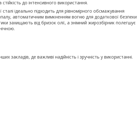
а стійкість до інтенсивного використання.
 сталі ідеально підходить для рівномірного обсмажування
озпалу, автоматичним вимкненням вогню для додаткової безпеки
тики захищають від бризок олії, а знімний жирозбірник полегшує
нічною.
их закладів, де важливі надійність і зручність у використанні.