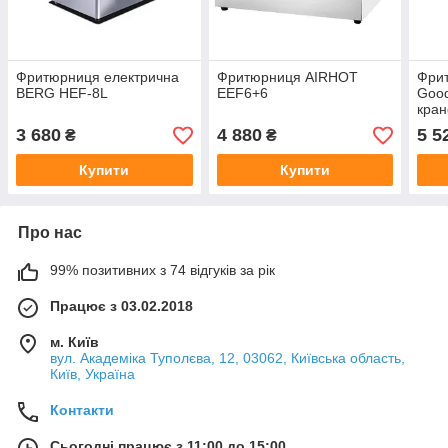
Фритюрниця електрична
Фритюрниця AIRHOT
Фри
BERG HEF-8L
EEF6+6
Goo
кра
3 680
4 880
5 5
₴
₴
Купити
Купити
Про нас
99% позитивних з 74 відгуків за рік
Працює з 03.02.2018
м. Київ
вул. Академіка Туполєва, 12, 03062, Київська область,
Київ, Україна
Контакти
Сьогодні працює з 11:00 до 15:00