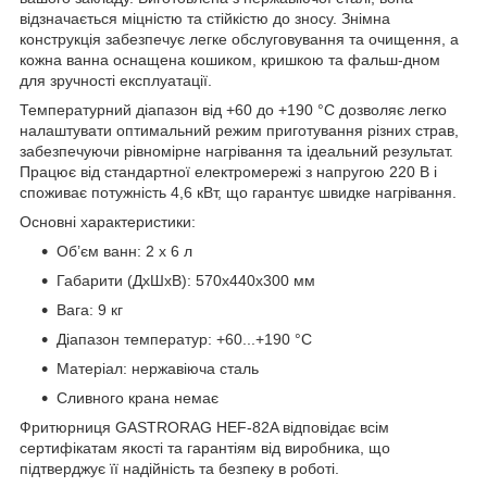
відзначається міцністю та стійкістю до зносу. Знімна
конструкція забезпечує легке обслуговування та очищення, а
кожна ванна оснащена кошиком, кришкою та фальш-дном
для зручності експлуатації.
Температурний діапазон від +60 до +190 °С дозволяє легко
налаштувати оптимальний режим приготування різних страв,
забезпечуючи рівномірне нагрівання та ідеальний результат.
Працює від стандартної електромережі з напругою 220 В і
споживає потужність 4,6 кВт, що гарантує швидке нагрівання.
Основні характеристики:
Об’єм ванн: 2 х 6 л
Габарити (ДхШхВ): 570х440х300 мм
Вага: 9 кг
Діапазон температур: +60...+190 °С
Матеріал: нержавіюча сталь
Сливного крана немає
Фритюрниця GASTRORAG HEF-82A відповідає всім
сертифікатам якості та гарантіям від виробника, що
підтверджує її надійність та безпеку в роботі.