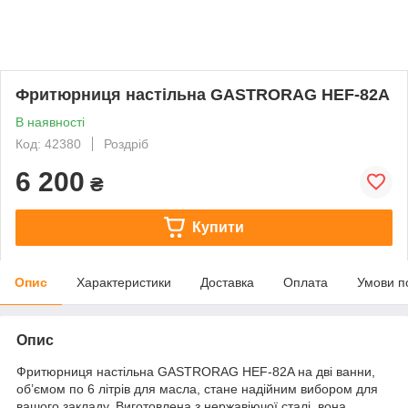
Фритюрниця настільна GASTRORAG HEF-82A
В наявності
Код: 42380
Роздріб
6 200
₴
Купити
Опис
Характеристики
Доставка
Оплата
Умови п
Опис
Фритюрниця настільна GASTRORAG HEF-82A на дві ванни,
об’ємом по 6 літрів для масла, стане надійним вибором для
вашого закладу. Виготовлена з нержавіючої сталі, вона