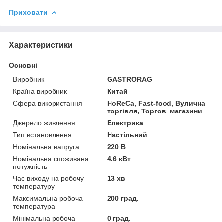
Приховати
Характеристики
Основні
Виробник
GASTRORAG
Країна виробник
Китай
Сфера використання
HoReCa, Fast-food, Вулична
торгівля, Торгові магазини
Джерело живлення
Електрика
Тип встановлення
Настільний
Номінальна напруга
220 В
Номінальна споживана
4.6 кВт
потужність
Час виходу на робочу
13 хв
температуру
Максимальна робоча
200 град.
температура
Мінімальна робоча
0 град.