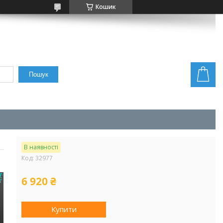
Кошик
Пошук
В наявності
Код:
32977
6 920 ₴
Купити