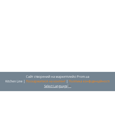
Сайт створений на маркетплейсі
Prom.ua
Kitchen Line |
Поскаржитися на контент
|
Політика конфіденційності
Select Language
▼