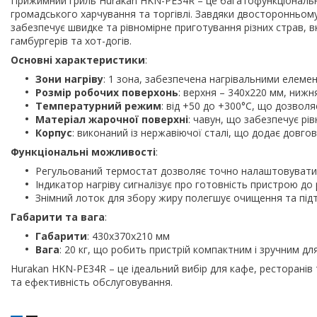
Прижимний гриль Hurakan HKN-PE34R – це багатофункціональн
громадського харчування та торгівлі. Завдяки двосторонньом
забезпечує швидке та рівномірне приготування різних страв, в
гамбургерів та хот-догів.
Основні характеристики
:
Зони нагріву
: 1 зона, забезпечена нагрівальними елемен
Розмір робочих поверхонь
: верхня – 340х220 мм, нижн
Температурний режим
: від +50 до +300°C, що дозволя
Матеріал жарочної поверхні
: чавун, що забезпечує рів
Корпус
: виконаний із нержавіючої сталі, що додає довгов
Функціональні можливості
:
Регульований термостат дозволяє точно налаштовувати 
Індикатор нагріву сигналізує про готовність пристрою до
Знімний лоток для збору жиру полегшує очищення та підтр
Габарити та вага
:
Габарити
: 430х370х210 мм
Вага
: 20 кг, що робить пристрій компактним і зручним дл
Hurakan HKN-PE34R – це ідеальний вибір для кафе, ресторанів 
та ефективність обслуговування.