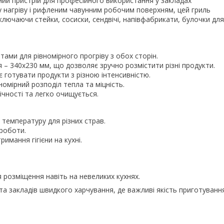
ий пристрій для професійного використання у закладах
у нагріву і рифленим чавунним робочим поверхням, цей гриль
ключаючи стейки, сосиски, сендвічі, напівфабрикати, булочки для
тами для рівномірного прогріву з обох сторін.
я – 340х230 мм, що дозволяє зручно розмістити різні продукти.
є готувати продукти з різною інтенсивністю.
номірний розподіл тепла та міцність.
ічності та легко очищується.
температуру для різних страв.
 роботи.
имання гігієни на кухні.
я розміщення навіть на невеликих кухнях.
та закладів швидкого харчування, де важливі якість приготуванн