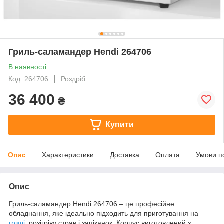
Гриль-саламандер Hendi 264706
В наявності
Код: 264706
Роздріб
36 400
₴
Купити
Опис
Характеристики
Доставка
Оплата
Умови п
Опис
Гриль-саламандер Hendi 264706 – це професійне
обладнання, яке ідеально підходить для приготування на
грилі
, розігріву страв і запіканок. Корпус виготовлений з