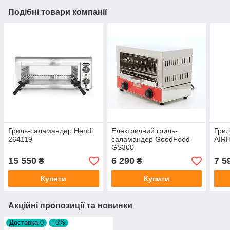
Подібні товари компанії
Гриль-саламандер Hendi
Електричний гриль-
Гри
264119
саламандер GoodFood
AIR
GS300
15 550
6 290
7 5
₴
₴
Купити
Купити
Акційні пропозиції та новинки
Доставка 0
–5%