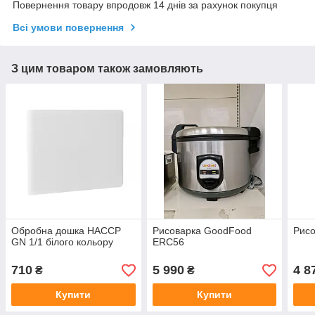
Повернення товару впродовж 14 днів за рахунок покупця
Всі умови повернення
З цим товаром також замовляють
Обробна дошка HACCP
Рисоварка GoodFood
Рис
GN 1/1 білого кольору
ERC56
710
5 990
4 8
₴
₴
Купити
Купити