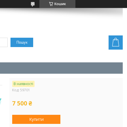
Кошик
Пошук
В наявності
Код:
59701
в
7 500 ₴
Купити