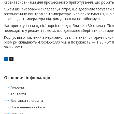
характеристиками для професійного приготування, що робить ї
Об'єм цієї рисоварки складає 5,4 літра, що дозволяє готувати 
автоматично контролює температуру і час приготування, що за
закипає, а температура підтримується на постійному рівні.
Час приготування однієї порції складає близько 30 хвилин. П
переходить у режим термоса, що дозволяє зберігати рис гаря
Корпус виготовлений з нержавної сталі, а антипригарне покрит
розміри складають 475x455x380 мм, а потужність — 1,95 кВт п
вашій кухні!
Основная інформація
Головна
Контакти
Доставка та оплата
Повернення та обмін
Про нас