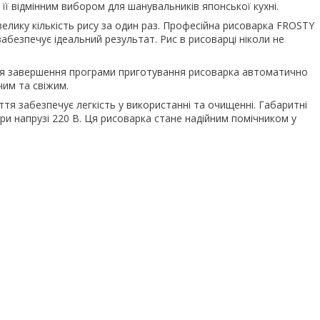
ї відмінним вибором для шанувальників японської кухні.
велику кількість рису за один раз. Професійна рисоварка FROSTY
безпечує ідеальний результат. Рис в рисоварці ніколи не
ісля завершення програми приготування рисоварка автоматично
чим та свіжим.
тя забезпечує легкість у використанні та очищенні. Габаритні
ри напрузі 220 В. Ця рисоварка стане надійним помічником у