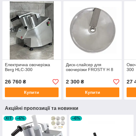
Електрична овочерізка
Диск-слайсер для
Овоч
Berg HLC-300
овочерізки FROSTY H 8
300
26 760
2 300
27 
₴
₴
Купити
Купити
Акційні пропозиції та новинки
ХІТ
–6%
–6%