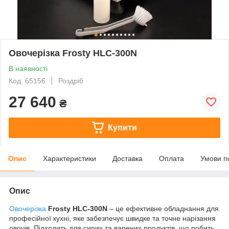
Овочерізка Frosty HLC-300N
В наявності
Код: 65156
Роздріб
27 640
₴
Купити
Опис
Характеристики
Доставка
Оплата
Умови п
Опис
Овочерізка
Frosty HLC-300N
– це ефективне обладнання для
професійної кухні, яке забезпечує швидке та точне нарізання
овочів. Підходить для сирих та варених продуктів, що робить