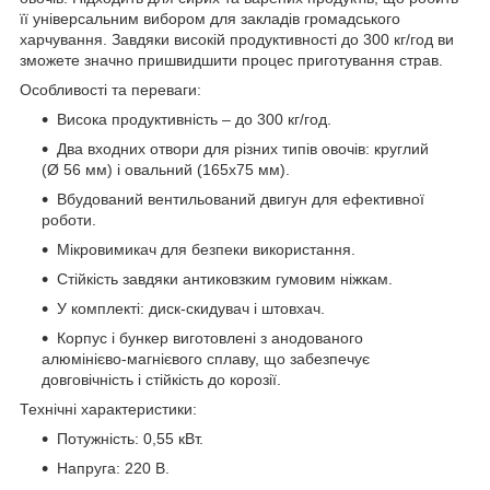
її універсальним вибором для закладів громадського
харчування. Завдяки високій продуктивності до 300 кг/год ви
зможете значно пришвидшити процес приготування страв.
Особливості та переваги:
Висока продуктивність – до 300 кг/год.
Два входних отвори для різних типів овочів: круглий
(Ø 56 мм) і овальний (165х75 мм).
Вбудований вентильований двигун для ефективної
роботи.
Мікровимикач для безпеки використання.
Стійкість завдяки антиковзким гумовим ніжкам.
У комплекті: диск-скидувач і штовхач.
Корпус і бункер виготовлені з анодованого
алюмінієво-магнієвого сплаву, що забезпечує
довговічність і стійкість до корозії.
Технічні характеристики:
Потужність: 0,55 кВт.
Напруга: 220 В.