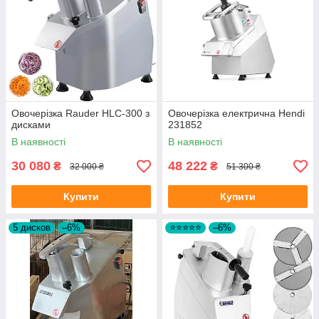
Овочерізка Rauder HLC-300 з
Овочерізка електрична Hendi
дисками
231852
В наявності
В наявності
30 080
48 222
₴
₴
32 000 ₴
51 300 ₴
Купити
Купити
5 дисков
–6%
⭐⭐⭐⭐⭐
–6%