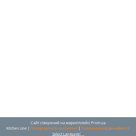
Сайт створений на маркетплейсі
Prom.ua
Kitchen Line |
Поскаржитися на контент
|
Політика конфіденційності
Select Language
▼