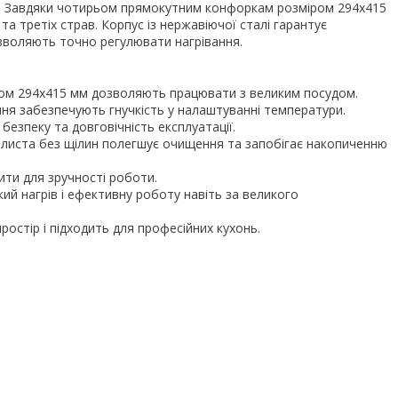
ни. Завдяки чотирьом прямокутним конфоркам розміром 294х415
а третіх страв. Корпус із нержавіючої сталі гарантує
 дозволяють точно регулювати нагрівання.
ом 294х415 мм дозволяють працювати з великим посудом.
ня забезпечують гнучкість у налаштуванні температури.
безпеку та довговічність експлуатації.
 листа без щілин полегшує очищення та запобігає накопиченню
ти для зручності роботи.
й нагрів і ефективну роботу навіть за великого
ростір і підходить для професійних кухонь.