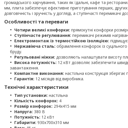
громадського харчування, таких як їдальні, кафе та рестора
мм, плита забезпечує ефективне приготування перших, других т
довговічність і зручність у догляді, а ступінчасті перемикачі
Особливості та переваги
Чотири великі конфорки:
прямокутні конфорки розмір
Ступінчасте регулювання:
перемикачі режимів нагріван
Електромонтаж із термостійкою ізоляцією:
підвищує 
Нержавіюча сталь:
обрамлення конфорок із суцільного
бруду.
Регульовані ніжки:
дозволяють налаштувати висоту пли
Висока потужність:
12 кВт дозволяє забезпечити швидки
завантаження.
Компактне виконання:
настільна конструкція зберігає п
Гарантія:
12 місяців від виробника.
Технічні характеристики
Тип установки:
настільна
Кількість конфорок:
4
Розмір конфорок:
294х415 мм
Напруга:
380 В
Потужність:
12 кВт
Габарити:
930х700х310 мм
Вага:
46 кг