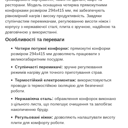
ресторани. Модель оснащена чотирма прямокутними
конфорками розміром 294х415 мм, які забезпечують
рівномірний нагрів і високу продуктивність. Завдяки
ступінчастим перемикачам, регулюванню висоти ніжок і
корпусу з нержавіючої сталі, плита є зручною, надійною та
довговічною у використанні.
Особливості та переваги
Чотири потужні конфорки:
прямокутні конфорки
розміром 294х415 мм дозволяють працювати з
великогабаритним посудом.
Ступінчасті перемикачі:
зручне регулювання
режимів нагріву для точного приготування страв.
Термостійкий електромонтаж:
використовуються
проводи із термостійкою ізоляцією для безпечної
роботи.
Нержавіюча сталь:
обрамлення конфорок виконано
з цільного листа, що полегшує очищення та запобігає
накопиченню бруду.
Регульовані ніжки:
дозволяють налаштувати висоту
плити для комфорту роботи.