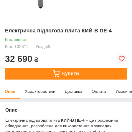
Електрична підлогова плита КИЙ-В ПЕ-4
В наявності
Код: 102811
Роздріб
32 690
₴
Купити
Опис
Характеристики
Доставка
Оплата
Умови п
Опис
Електрична підлогова плита
КИЙ-В ПЕ-4
– це професійне
обладнання, розроблене для використання в закладах
громадського харчування, таких як їдальні, кафе та