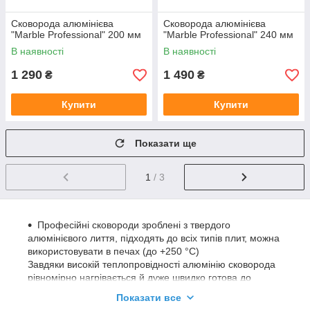
Сковорода алюмінієва
Сковорода алюмінієва
"Marble Professional" 200 мм
"Marble Professional" 240 мм
В наявності
В наявності
1 290
1 490
₴
₴
Купити
Купити
Показати ще
1
/ 3
Професійні сковороди зроблені з твердого
алюмінієвого лиття, підходять до всіх типів плит, можна
використовувати в печах (до +250 °C)
Завдяки високій теплопровідності алюмінію сковорода
рівномірно нагрівається й дуже швидко готова до
використання
Показати все
Ручка зроблена з неіржавкої сталі 18/10 — не