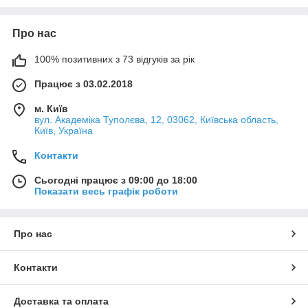
нагрівається
Покриття Whitford® Xylan запобігає пригоранню й
Про нас
вирізняється стійкістю до високих температур (до 250
°C). Шар титану між алюмінієм і антипригарним
покриттям забезпечує оптимальну силу тертя на
100% позитивних з 73 відгуків за рік
поверхні. Ця технологія подвійного покриття додатково
Працює з 03.02.2018
захищає від появи подряпин
Дуже легко миються
м. Київ
вул. Академіка Туполєва, 12, 03062, Київська область,
Київ, Україна
Контакти
Сьогодні працює з 09:00 до 18:00
Показати весь графік роботи
Про нас
Контакти
Доставка та оплата