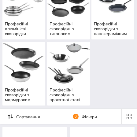
Професійні
Професійні
Професійні
алюмінієві
сковорідки з
сковорідки з
сковорідки
титановим
нанокерамічним
антипригарним
антипригарним
покриттям
покриттям
Професійні
Професійні
сковорідки з
сковорідки з
мармуровим
прокатної сталі
антипригарним
покриттям
Сортування
0
Фільтри