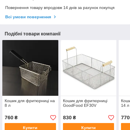
Повернення товару впродовж 14 днів за рахунок покупця
Всі умови повернення
Подібні товари компанії
Кошик для фритюрниці на
Кошик для фритюрниці
Коши
8 л
GoodFood EF30V
14 л
760
830
770
₴
₴
Купити
Купити