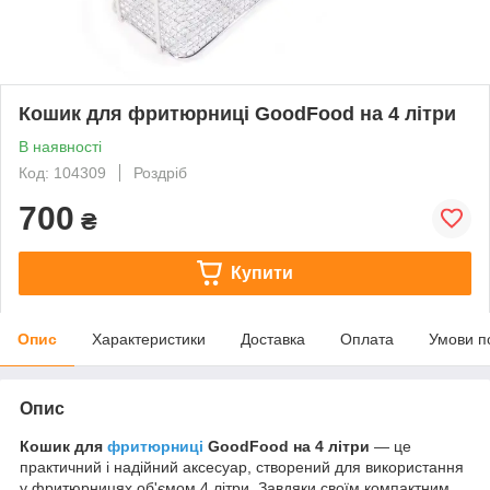
Кошик для фритюрниці GoodFood на 4 літри
В наявності
Код: 104309
Роздріб
700
₴
Купити
Опис
Характеристики
Доставка
Оплата
Умови п
Опис
Кошик для
фритюрниці
GoodFood на 4 літри
— це
практичний і надійний аксесуар, створений для використання
у фритюрницях об'ємом 4 літри. Завдяки своїм компактним