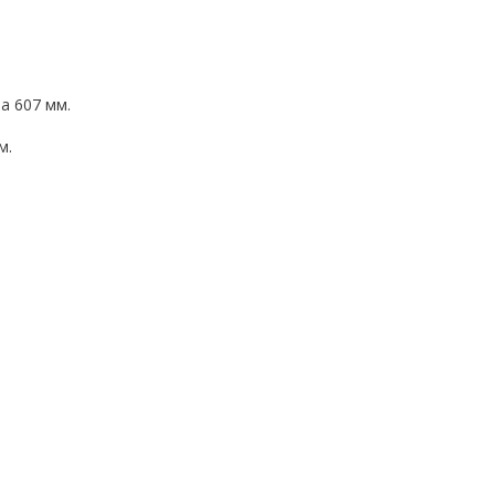
а 607 мм.
м.