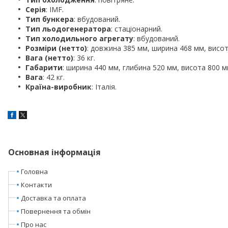
Серія
: IMF.
Тип бункера
: вбудований.
Тип льодогенератора
: стаціонарний.
Тип холодильного агрегату
: вбудований.
Розміри (нетто)
: довжина 385 мм, ширина 468 мм, висот
Вага (нетто)
: 36 кг.
Габарити
: ширина 440 мм, глибина 520 мм, висота 800 м
Вага
: 42 кг.
Країна-виробник
: Італія.
Основная інформація
Головна
Контакти
Доставка та оплата
Повернення та обмін
Про нас