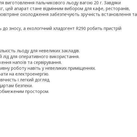
я виготовлення пальчикового льоду вагою 20 г. Завдяки
кг, цей апарат стане відмінним вибором для кафе, ресторанів,
і повітряне охолодження забезпечують зручність встановлення та
ть до зносу, а екологічний хладогент R290 робить пристрій
ількість льоду для невеликих закладів.
ий лід для оперативного використання.
ення напоїв та сервірування.
тивну роботу навіть у невеликих приміщеннях.
трати на електроенергію.
вічність і легкий догляд.
ндартам безпеки.
із обмеженим простором.