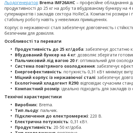
Льодогенератор
Brema IMF26AHC
– професійне обладнання дл
продуктивності до 25 кг на добу та вбудованому бункеру на 4 
супермаркетів і закладів сектора HoReCa. Компактні розміри 
стабільну роботу навіть у невеликих приміщеннях.
Корпус із нержавіючої сталі забезпечує довговічність і стійкіс
безпечним для довкілля.
Особливості та переваги
Продуктивність до 25 кг/доба
: забезпечує достатню к
Вбудований бункер на 4 кг
: дозволяє зберігати готов
Пальчиковий лід вагою 20 г
: оптимальний для охолодж
Система повітряного охолодження
: забезпечує ефек
Енергоефективність
: потужність 0,31 кВт мінімізує ви
Міцний корпус із нержавіючої сталі
: забезпечує довго
Екологічний хладогент R290
: відповідає сучасним ста
Компактний розмір
: ідеально підходить для закладів 
Технічні характеристики
Виробник
: Brema.
Тип льоду
: пальчик.
Підключення до електромережі
: 220 В.
Електрична потужність
: 0,31 кВт.
Продуктивність
: 20-50 кг/доба.
Тип охолодження
: повітряне.