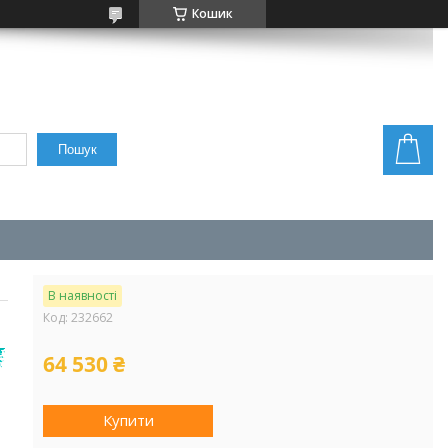
Кошик
Пошук
В наявності
Код:
232662
64 530 ₴
Купити