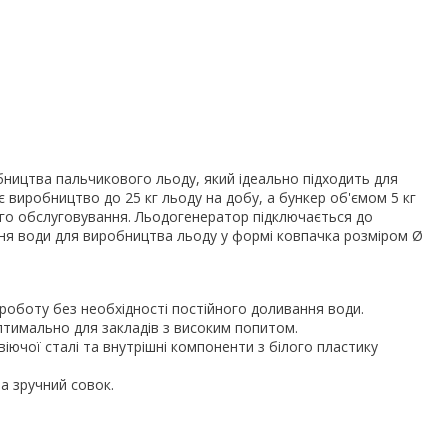
обництва пальчикового льоду, який ідеально підходить для
 виробництво до 25 кг льоду на добу, а бункер об'ємом 5 кг
ого обслуговування. Льодогенератор підключається до
ня води для виробництва льоду у формі ковпачка розміром Ø
роботу без необхідності постійного доливання води.
оптимально для закладів з високим попитом.
віючої сталі та внутрішні компоненти з білого пластику
та зручний совок.