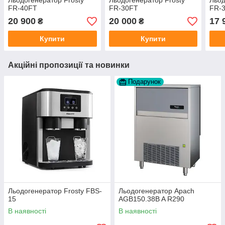
Льодогенератор Frosty
Льодогенератор Frosty
Льо
FR-40FT
FR-30FT
FR-
20 900
20 000
17 
₴
₴
Купити
Купити
Акційні пропозиції та новинки
Подарунок
Льодогенератор Frosty FBS-
Льодогенератор Apach
15
AGB150.38B A R290
В наявності
В наявності