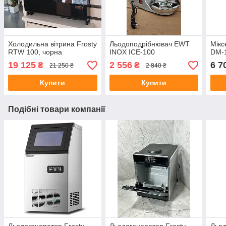
Холодильна вітрина Frosty
Льодоподрібнювач EWT
Мікс
RTW 100, чорна
INOX ICE-100
DM-
19 125
2 556
6 7
₴
₴
21 250 ₴
2 840 ₴
Купити
Купити
Подібні товари компанії