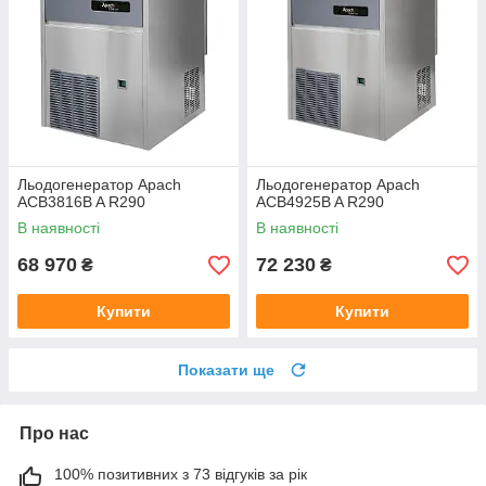
Льодогенератор Apach
Льодогенератор Apach
ACB3816B A R290
ACB4925B A R290
В наявності
В наявності
68 970
72 230
₴
₴
Купити
Купити
Показати ще
Про нас
100% позитивних з 73 відгуків за рік