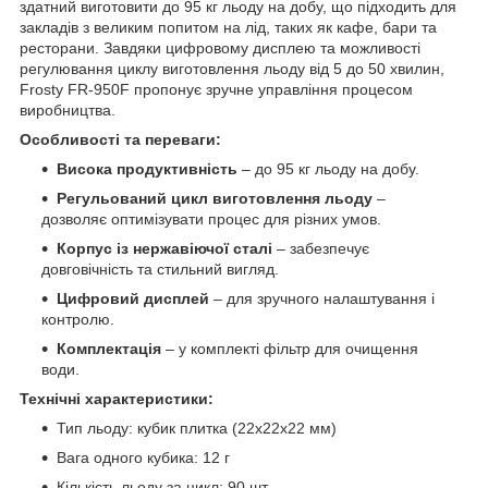
здатний виготовити до 95 кг льоду на добу, що підходить для
закладів з великим попитом на лід, таких як кафе, бари та
ресторани. Завдяки цифровому дисплею та можливості
регулювання циклу виготовлення льоду від 5 до 50 хвилин,
Frosty FR-950F пропонує зручне управління процесом
виробництва.
Особливості та переваги:
Висока продуктивність
– до 95 кг льоду на добу.
Регульований цикл виготовлення льоду
–
дозволяє оптимізувати процес для різних умов.
Корпус із нержавіючої сталі
– забезпечує
довговічність та стильний вигляд.
Цифровий дисплей
– для зручного налаштування і
контролю.
Комплектація
– у комплекті фільтр для очищення
води.
Технічні характеристики:
Тип льоду: кубик плитка (22х22х22 мм)
Вага одного кубика: 12 г
Кількість льоду за цикл: 90 шт.