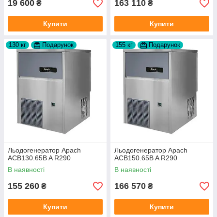
19 600
163 110
₴
₴
Купити
Купити
130 кг
Подарунок
155 кг
Подарунок
Льодогенератор Apach
Льодогенератор Apach
ACB130.65B A R290
ACB150.65B A R290
В наявності
В наявності
155 260
166 570
₴
₴
Купити
Купити