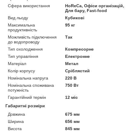
Сфера використання
HoReCa, Офіси організацій,
Для бару, Fast-food
Вид льоду
Кубикові
Максимальна
95 кг
продуктивність
Можливість підключення
Так
до водопроводу
Тип охолодження
Компресорне
Тип управління
Електронне
Матеріал
Метал
Колір корпусу
Сріблястий
Номінальна напруга
220 В
Номінальна споживана
750 Вт
потужність
Гарантійний термін
12 міс
Габаритні розміри
Довжина
675 мм
Ширина
656 мм
Висота
845 мм