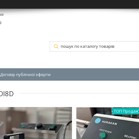
на
9
Договір публічної оферти
DI8D
ТОП Продаж