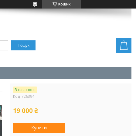
Кошик
Пошук
В наявності
Код:
726394
19 000 ₴
Купити