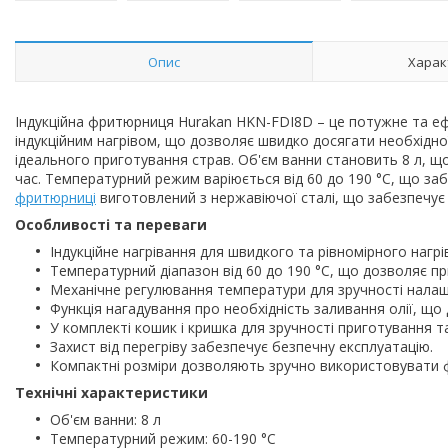
Опис
Харак
Індукційна фритюрниця Hurakan HKN-FDI8D – це потужне та е
індукційним нагрівом, що дозволяє швидко досягати необхідно
ідеального приготування страв. Об'єм ванни становить 8 л, що
час. Температурний режим варіюється від 60 до 190 °C, що забе
фритюрниці
виготовлений з нержавіючої сталі, що забезпечує д
Особливості та переваги
Індукційне нагрівання для швидкого та рівномірного нагрі
Температурний діапазон від 60 до 190 °C, що дозволяє п
Механічне регулювання температури для зручності нала
Функція нагадування про необхідність заливання олії, що 
У комплекті кошик і кришка для зручності приготування т
Захист від перегріву забезпечує безпечну експлуатацію.
Компактні розміри дозволяють зручно використовувати ф
Технічні характеристики
Об'єм ванни: 8 л
Температурний режим: 60-190 °C