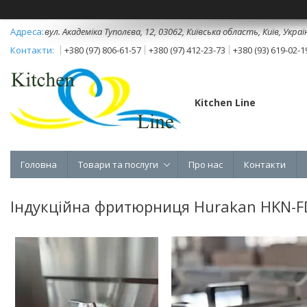
вул. Академіка Туполєва, 12, 03062, Київська область, Київ, Украї
+380 (97) 806-61-57
+380 (97) 412-23-73
+380 (93) 619-02-1
Kitchen Line
Головна
Товари та послуги
Про нас
Контакти
Індукційна фритюрниця Hurakan HKN-F