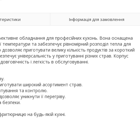
теристики
Інформація для замовлення
фективне обладнання для професійних кухонь. Вона оснащена
ї температури та забезпечує рівномірний розподіл тепла для
 дозволяє приготувати велику кількість продуктів за короткий
зпечує універсальність у приготуванні різних страв. Корпус
овговічність і легкість в обслуговуванні.
ву.
риготувати широкий асортимент страв.
штування та контролю.
дозволяє уникнути її перегріву.
а безпеки.
ритюрницю на будь-якій кухні.