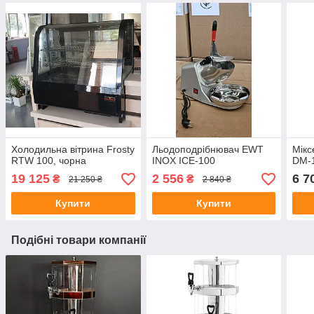
Холодильна вітрина Frosty
Льодоподрібнювач EWT
Мікс
RTW 100, чорна
INOX ICE-100
DM-
19 125
2 556
6 7
₴
₴
21 250 ₴
2 840 ₴
Купити
Купити
Подібні товари компанії