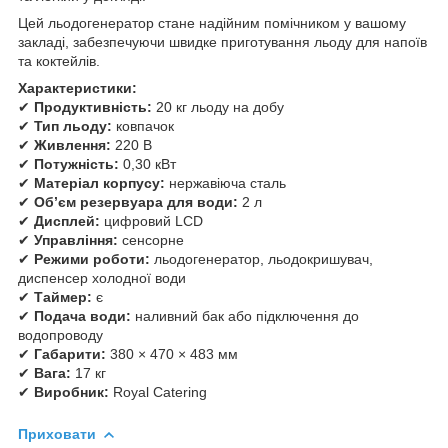
Цей льодогенератор стане надійним помічником у вашому
закладі, забезпечуючи швидке приготування льоду для напоїв
та коктейлів.
Характеристики:
✔
Продуктивність:
20 кг льоду на добу
✔
Тип льоду:
ковпачок
✔
Живлення:
220 В
✔
Потужність:
0,30 кВт
✔
Матеріал корпусу:
нержавіюча сталь
✔
Об’єм резервуара для води:
2 л
✔
Дисплей:
цифровий LCD
✔
Управління:
сенсорне
✔
Режими роботи:
льодогенератор, льодокришувач,
диспенсер холодної води
✔
Таймер:
є
✔
Подача води:
наливний бак або підключення до
водопроводу
✔
Габарити:
380 × 470 × 483 мм
✔
Вага:
17 кг
✔
Виробник:
Royal Catering
Приховати