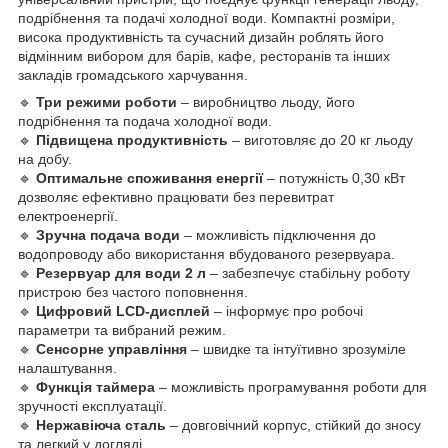
подрібнення та подачі холодної води. Компактні розміри,
висока продуктивність та сучасний дизайн роблять його
відмінним вибором для барів, кафе, ресторанів та інших
закладів громадського харчування.
🔹
Три режими роботи
– виробництво льоду, його
подрібнення та подача холодної води.
🔹
Підвищена продуктивність
– виготовляє до 20 кг льоду
на добу.
🔹
Оптимальне споживання енергії
– потужність 0,30 кВт
дозволяє ефективно працювати без перевитрат
електроенергії.
🔹
Зручна подача води
– можливість підключення до
водопроводу або використання вбудованого резервуара.
🔹
Резервуар для води 2 л
– забезпечує стабільну роботу
пристрою без частого поповнення.
🔹
Цифровий LCD-дисплей
– інформує про робочі
параметри та вибраний режим.
🔹
Сенсорне управління
– швидке та інтуїтивно зрозуміле
налаштування.
🔹
Функція таймера
– можливість програмування роботи для
зручності експлуатації.
🔹
Нержавіюча сталь
– довговічний корпус, стійкий до зносу
та легкий у догляді.