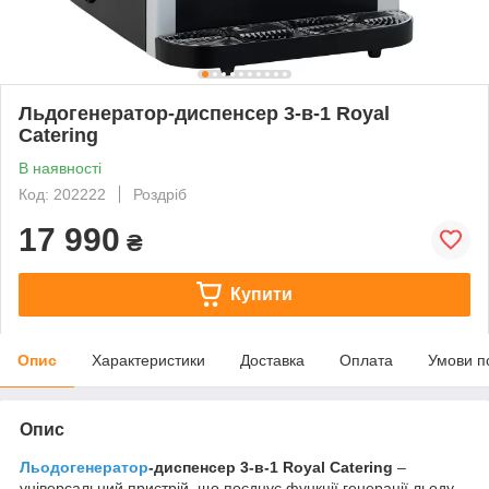
Льдогенератор-диспенсер 3-в-1 Royal
Catering
В наявності
Код: 202222
Роздріб
17 990
₴
Купити
Опис
Характеристики
Доставка
Оплата
Умови п
Опис
Льодогенератор
-диспенсер 3-в-1 Royal Catering
–
універсальний пристрій, що поєднує функції генерації льоду,