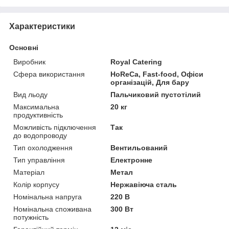
Характеристики
Основні
Виробник
Royal Catering
Сфера використання
HoReCa, Fast-food, Офіси
організацій, Для бару
Вид льоду
Пальчиковий пустотілий
Максимальна
20 кг
продуктивність
Можливість підключення
Так
до водопроводу
Тип охолодження
Вентильований
Тип управління
Електронне
Матеріал
Метал
Колір корпусу
Нержавіюча сталь
Номінальна напруга
220 В
Номінальна споживана
300 Вт
потужність