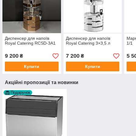
Диспенсер для напоїв
Диспенсер для напоїв
Марм
Royal Catering RCSD-3A1
Royal Catering 3×3,5 л
1/1
9 200
7 200
5 5
₴
₴
Купити
Купити
Акційні пропозиції та новинки
Подарунок