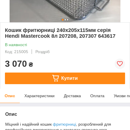
Кошик фритюрниці 240х205х115мм серія
Hendi Mastercook 8л 207208, 207307 643617
В наявності
Код: 215005
Роздріб
3 070
₴
Купити
Опис
Характеристики
Доставка
Оплата
Умови п
Опис
Міцний і надійний кошик
фритюрниці
, розроблений для
професійного використання у закладах громадського