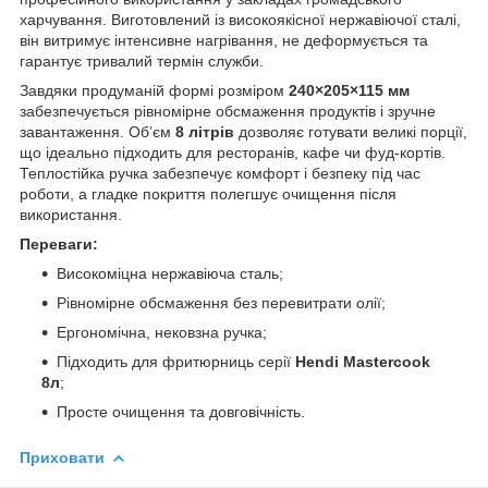
харчування. Виготовлений із високоякісної нержавіючої сталі,
він витримує інтенсивне нагрівання, не деформується та
гарантує тривалий термін служби.
Завдяки продуманій формі розміром
240×205×115 мм
забезпечується рівномірне обсмаження продуктів і зручне
завантаження. Об’єм
8 літрів
дозволяє готувати великі порції,
що ідеально підходить для ресторанів, кафе чи фуд-кортів.
Теплостійка ручка забезпечує комфорт і безпеку під час
роботи, а гладке покриття полегшує очищення після
використання.
Переваги:
Високоміцна нержавіюча сталь;
Рівномірне обсмаження без перевитрати олії;
Ергономічна, нековзна ручка;
Підходить для фритюрниць серії
Hendi Mastercook
8л
;
Просте очищення та довговічність.
Приховати