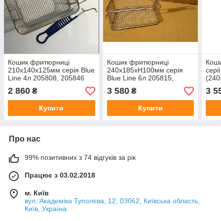
Кошик фритюрниці
Кошик фритюрниці
Коши
210х140х125мм серія Blue
240х185хН100мм серія
сері
Line 4л 205808, 205846
Blue Line 6л 205815,
(240
930618
205853 930632
2 860
3 580
3 5
₴
₴
Купити
Купити
Про нас
99% позитивних з 74 відгуків за рік
Працює з 03.02.2018
м. Київ
вул. Академіка Туполєва, 12, 03062, Київська область,
Київ, Україна