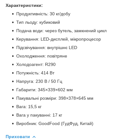
Характеристики:
Продуктивність: 30 кг/добу
Тип льоду: кубиковий
Подача води: через бутель, замкнений цикл
Керування: LED-дисплей, мікропроцесор
Підсвічування: внутрішнє LED
Охолодження: повітряне
Холодоагент: R290
Потужність: 414 Вт
Напруга: 230 В / 50 Гц
Габарити: 345×339×602 мм
Пакувальні розміри: 398×378×645 мм
Вага: 15,5 кг
Вага у пакуванні: 17 кг
Виробник: GoodFood (ГудФуд, Китай)
Приховати