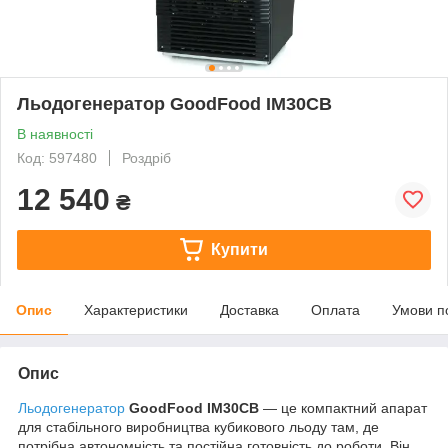
Льодогенератор GoodFood IM30CB
В наявності
Код: 597480
Роздріб
12 540
₴
Купити
Опис
Характеристики
Доставка
Оплата
Умови п
Опис
Льодогенератор
GoodFood IM30CB
— це компактний апарат
для стабільного виробництва кубикового льоду там, де
потрібна автономність та постійна готовність до роботи. Він