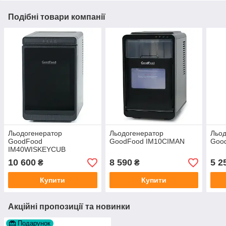
Подібні товари компанії
Льодогенератор
Льодогенератор
Льод
GoodFood
GoodFood IM10CIMAN
Goo
IM40WISKEYCUB
10 600
8 590
5 2
₴
₴
Купити
Купити
Акційні пропозиції та новинки
Подарунок