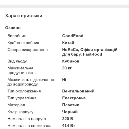
Характеристики
Основні
Виробник
GoodFood
Країна виробник
Китай
Сфера використання
HoReCa, Офіси організацій,
Для бару, Fast-food
Вид льоду
Кубикові
Максимальна
30 кг
продуктивність
Можливість підключення
Ні
до водопроводу
Тип охолодження
Вентильований
Тип управління
Електронне
Матеріал
Пластик
Колір корпусу
Чорний
Номінальна напруга
220 В
Номінальна споживана
414 Вт