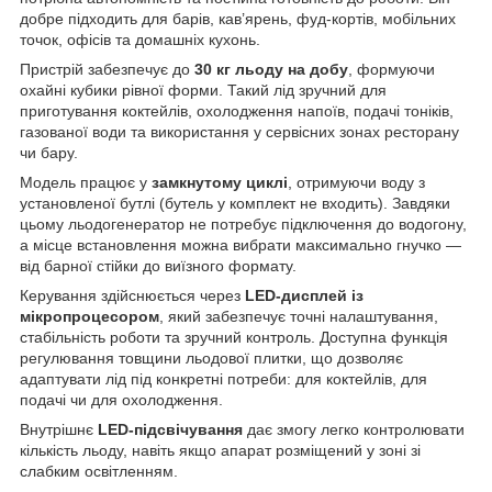
добре підходить для барів, кав’ярень, фуд-кортів, мобільних
точок, офісів та домашніх кухонь.
Пристрій забезпечує до
30 кг льоду на добу
, формуючи
охайні кубики рівної форми. Такий лід зручний для
приготування коктейлів, охолодження напоїв, подачі тоніків,
газованої води та використання у сервісних зонах ресторану
чи бару.
Модель працює у
замкнутому циклі
, отримуючи воду з
установленої бутлі (бутель у комплект не входить). Завдяки
цьому льодогенератор не потребує підключення до водогону,
а місце встановлення можна вибрати максимально гнучко —
від барної стійки до виїзного формату.
Керування здійснюється через
LED-дисплей із
мікропроцесором
, який забезпечує точні налаштування,
стабільність роботи та зручний контроль. Доступна функція
регулювання товщини льодової плитки, що дозволяє
адаптувати лід під конкретні потреби: для коктейлів, для
подачі чи для охолодження.
Внутрішнє
LED-підсвічування
дає змогу легко контролювати
кількість льоду, навіть якщо апарат розміщений у зоні зі
слабким освітленням.