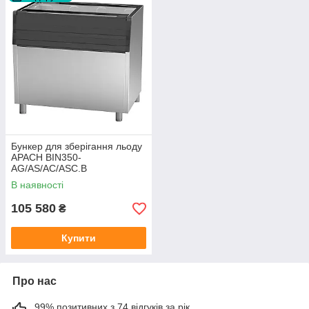
Бункер для зберігання льоду
APACH BIN350-
AG/AS/AC/ASC.B
В наявності
105 580
₴
Купити
Про нас
99% позитивних з 74 відгуків за рік