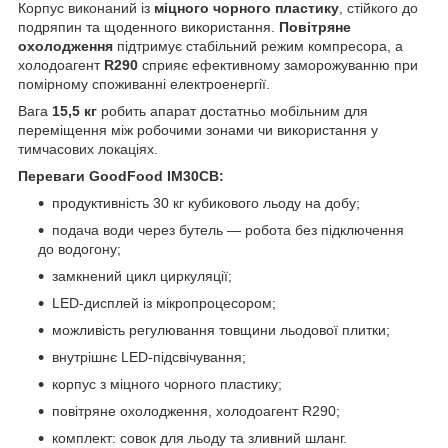
Корпус виконаний із
міцного чорного пластику
, стійкого до
подряпин та щоденного використання.
Повітряне
охолодження
підтримує стабільний режим компресора, а
холодоагент
R290
сприяє ефективному заморожуванню при
помірному споживанні електроенергії.
Вага
15,5 кг
робить апарат достатньо мобільним для
переміщення між робочими зонами чи використання у
тимчасових локаціях.
Переваги GoodFood IM30CB:
продуктивність 30 кг кубикового льоду на добу;
подача води через бутель — робота без підключення
до водогону;
замкнений цикл циркуляції;
LED-дисплей із мікропроцесором;
можливість регулювання товщини льодової плитки;
внутрішнє LED-підсвічування;
корпус з міцного чорного пластику;
повітряне охолодження, холодоагент R290;
комплект: совок для льоду та зливний шланг.