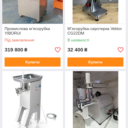
Промислова м’ясорубка
М'ясорубка-сиротерка Vektor
YIBORUI
CG22DM
Під замовлення
В наявності
319 800
32 400
₴
₴
Купити
Купити