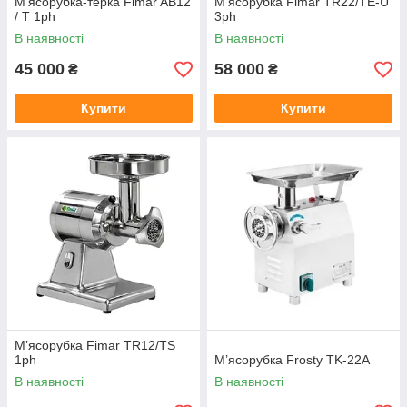
М’ясорубка-терка Fimar AB12
М’ясорубка Fimar TR22/TE-U
/ T 1ph
3ph
В наявності
В наявності
45 000
58 000
₴
₴
Купити
Купити
М’ясорубка Fimar TR12/TS
1ph
М’ясорубка Frosty TK-22A
В наявності
В наявності