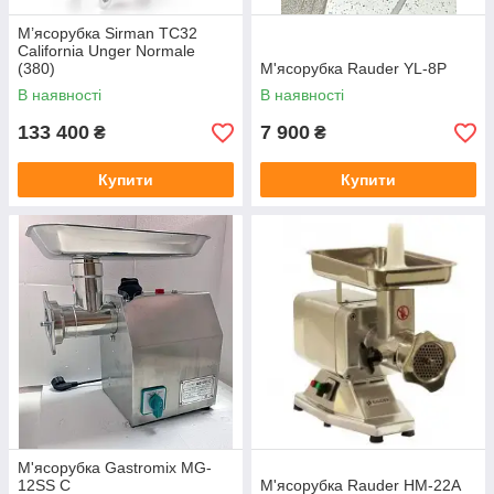
М’ясорубка Sirman TC32
California Unger Normale
(380)
М'ясорубка Rauder YL-8P
В наявності
В наявності
133 400
7 900
₴
₴
Купити
Купити
М'ясорубка Gastromix MG-
12SS C
М'ясорубка Rauder HM-22A