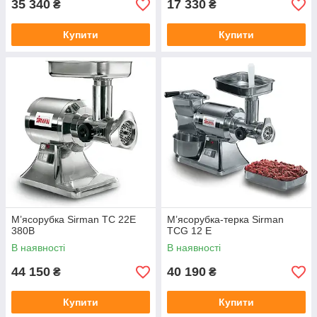
35 340
17 330
₴
₴
Купити
Купити
М’ясорубка Sirman TC 22E
М’ясорубка-терка Sirman
380В
TCG 12 E
В наявності
В наявності
44 150
40 190
₴
₴
Купити
Купити